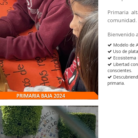
Primaria al
comunidad. 
Bienvenido a
Modelo de A
Uso de plat
Ecosistema B
Libertad con
conscientes.
Descubriendo
primaria.