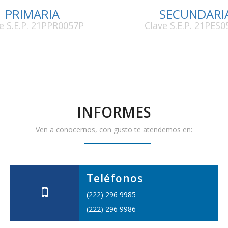
PRIMARIA
SECUNDARI
e S.E.P. 21PPR0057P
Clave S.E.P. 21PES
INFORMES
Ven a conocernos, con gusto te atendemos en:
Teléfonos
(222) 296 9985
(222) 296 9986