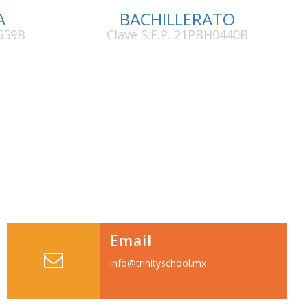
A
BACHILLERATO
0559B
Clave S.E.P. 21PBH0440B
Email
info@trinityschool.mx