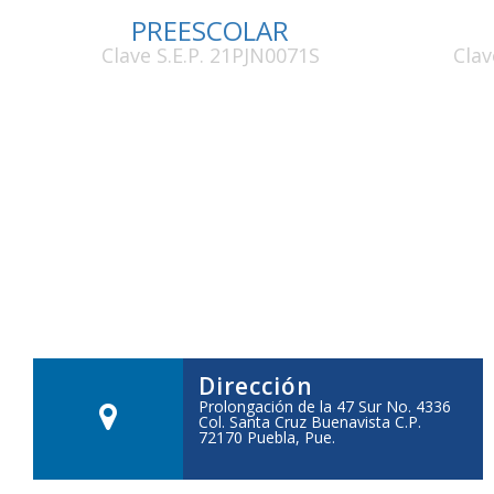
PREESCOLAR
Clave S.E.P. 21PJN0071S
Clav
Dirección
Prolongación de la 47 Sur No. 4336
Col. Santa Cruz Buenavista C.P.
72170 Puebla, Pue.